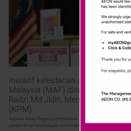
Inisiatif kelestarian untuk negar
Malaysia (MAF) dirasmikan pada 
Radzi Md Jidin, Menteri Kanan – 
(KPM).
Aspirasi Sayap Bagimu berlandaskan semangat berjaya bersam
pandemik serta kehidupan norma baharu.