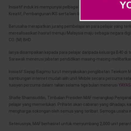
Inisiatif induk ini mempunyai pelbagai cabang program kelesta
Kreatif, Pembangunan IKS serta lain-lain lagi.
Berusaha merapatkan jurang pembelajaran para pelajar yang te
merealisasikan hasrat menuju Malaysia maju sebagai negara dig
CO. (M) BHD.
Ianya disampaikan kepada para pelajar daripada keluarga B40 di t
Sarawak menerusi jabatan pendidikan masing-masing melibatkan
Inisiatif Sayap Bagimu turut menyaksikan penglibatan Telekom 
sambungan internet mudah alih unifi Mobile secara percuma sel
tuisyen percuma dalam talian selama tiga bulan menerusi
YAYAS
Shafie Shamsuddin, Timbalan Presiden MAF merangkap Pengarah
pelajar yang memerlukan. Prihatin akan cabaran yang dihadapi, 
menghargai sokongan oleh semua yang terlibat. Semoga usaha ini 
Seterusnya, MAF berhasrat untuk menyumbang 2,000 unit peranti 