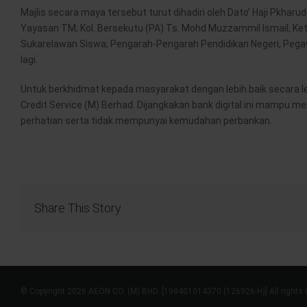
Majlis secara maya tersebut turut dihadiri oleh Dato’ Haji Pkhar
Yayasan TM; Kol. Bersekutu (PA) Ts. Mohd Muzzammil Ismail, Ket
Sukarelawan Siswa; Pengarah-Pengarah Pendidikan Negeri, Pega
lagi.
Untuk berkhidmat kepada masyarakat dengan lebih baik secara le
Credit Service (M) Berhad. Dijangkakan bank digital ini mamp
perhatian serta tidak mempunyai kemudahan perbankan.
Share This Story
© Copyright 2026 AEON CO. (M) BHD. [198401014370 (126926-H)] All rights 