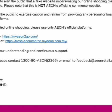
a, AEON Sayap Bagimu, kelolaan Yaya
15 September 2021 oleh YB Datuk Dr
Pendidikan, Kementerian Pendidikan M
a menerusi sokongan kepada golongan yang memerlukan dalam berh