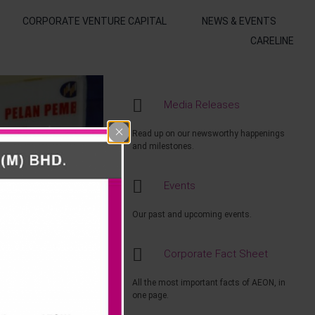
CORPORATE VENTURE CAPITAL
NEWS & EVENTS
CARELINE
Media Releases
Read up on our newsworthy happenings
and milestones.
Events
Our past and upcoming events.
Corporate Fact Sheet
All the most important facts of AEON, in
one page.