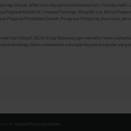
uddin Haji Ghazali, KPM; Datin Noryahwati Mohamad Noh, Presiden MAF; I
ua Pegawai Eksekutif, Yayasan Peneraju; Wong Kin Lun, Ketua Pegawa
wai-Pegawai Pendidikan Daerah, Pengetua-Pengetua, Guru-Guru, perw
stari dan inklusif, AEON Group Malaysia juga memohon lesen perbanka
u merubah landskap dalam melebarkan sokongan kepada kumpulan yang
reserved.
Personal Privacy Data Notice