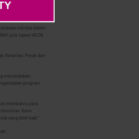
ah & Komunikasi
kesediaan mereka dalam
 RM1 juta tajaan AEON
an, Kelantan, Perak dan
ng menyediakan
engendalian program
apat membantu para
 keciciran. Kami
ok yang lebih baik.”
kan.