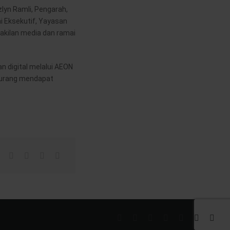
zlyn Ramli, Pengarah,
i Eksekutif, Yayasan
akilan media dan ramai
n digital melalui AEON
 kurang mendapat