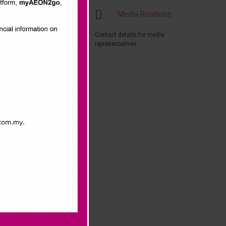
Media Relations
Contact details for media
representatives.
san AEON
. Mohd
alaysia
adapan dengan