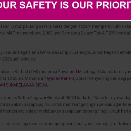
rian merangkumi Pendidikan, Khidmat Masyarakat, Perkembangan Sahsi
rkesan, untuk peluang setara serta dengan iltizam memperkukuhkan 
ital, MAF menyumbang 2,000 unit Samsung Galaxy Tab A T295 bernilai
ujuh buah negeri iaitu WP Kuala Lumpur, Selangor, Johor, Negeri Sembil
 292 buah sekolah.
Malaysia Berhad (TM) menerusi
Yayasan TM
sebagai Rakan Utama ya
ama 12 bulan. Manakala
Yayasan Peneraju
pula menyokong dari segi p
AN SUKARELAWAN SISWA
.
 Urusan/Ketua Pegawai Eksekutif AEON berkata, “Kami bersyukur d
kami bawakan Sayap Bagimu untuk manfaat golongan pelapis agar tidak
mendorong pelajar melebarkan sayap dan terbang tinggi untuk hari es
elektronik lagi menerusi pengumpulan dana yang sedang giat dijalan