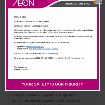
News & Events
pelbagai dugaan dan cabaran di dalam kehidupan
seharian kita. Dalam masa yang sama, kita juga
melihat penyesuaian dalam penggunaan peralatan
Careline
teknologi terutamanya di dalam sesi pembelajaran
anak-anak sebagai norma baharu. Menerusi inisiatif
Dapur Selebriti vs Dapur CEO, AEON mensasarkan
pembelian 2,000 unit tablet untuk disumbangkan
kepada pelajar Tingkatan 5 bagi sesi 2021 yang layak”,
ujar Shafie Shamsuddin, Pengarah Urusan/Ketua
Pegawai Eksekutif, AEON Group Malaysia.
Objektif inisiatif ini dilaksanakan bertujuan untuk
menyediakan kemudahan digital kepada pelajar yang
mengikuti sesi pengajaran dan pembelajaran di rumah
(PdPR).
“Berdasarkan kepada kajian Kementerian Pendidikan
Malaysia, sebanyak 37 peratus pelajar tidak
mempunyai sebarang peranti elektronik untuk