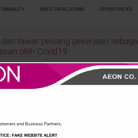
TAINABILITY
INVESTOR RELATIONS
OPPORTUNITIES
dan tawar peluang pekerjaan sebag
esan oleh Covid19
Malaysia (MAF) telah menyumbang sebanyak 300 motosikal baharu ya
an oleh kumpulan syarikat tersebut adalah hasil daripada Kempen “Berk
a hasil sumbangan daripada jualan ayam di outlet AEON Retail (AEO
M1.45 juta untuk projek AEON Rider, projek untuk memberi peluang pe
 COVID19.
an dengan gaji kasar sebanyak RM1,200 bagi tempoh setahun dengan ta
rja yang memuaskan, setiap seorang daripada 300 AEON Rider yang t
i pekerja tetap di Syarikat AEON Malaysia.