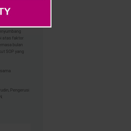
alaupun
endiri dan orang
 menyumbang
 atas faktor
semasa bulan
kut SOP yang
g sama
udin, Pengerusi
N.