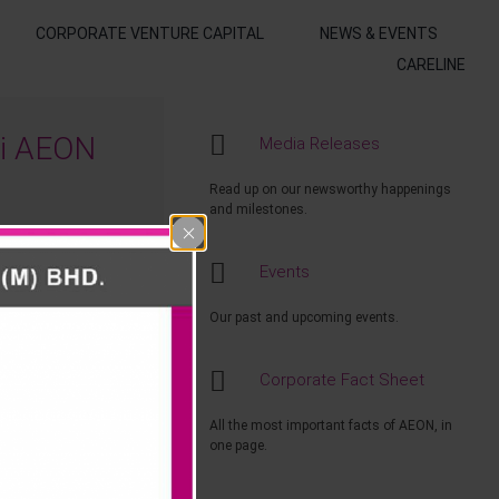
CORPORATE VENTURE CAPITAL
NEWS & EVENTS
CARELINE
ai AEON
Media Releases
Read up on our newsworthy happenings
and milestones.
ng berlangsung
Events
at Ramadan –
Our past and upcoming events.
N, AEON BiG &
kerjaan kepada
Corporate Fact Sheet
mbahan caj
All the most important facts of AEON, in
erlibat akan
one page.