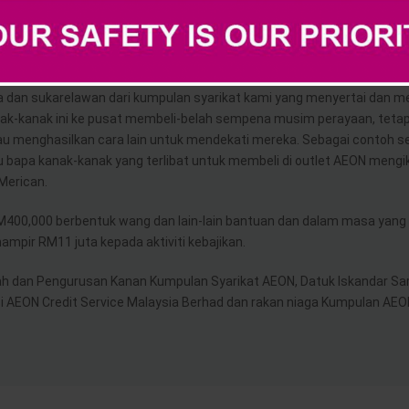
’ juga tetap diteruskan dengan menggunakan pendekatan inovatif w
rutama apabila melihat wajah ceria anak-anak berbelanja untuk diri s
erja dan sukarelawan dari kumpulan syarikat kami yang menyertai dan
nak-kanak ini ke pusat membeli-belah sempena musim perayaan, tetapi
u menghasilkan cara lain untuk mendekati mereka. Sebagai contoh 
bapa kanak-kanak yang terlibat untuk membeli di outlet AEON mengi
Merican.
400,000 berbentuk wang dan lain-lain bantuan dan dalam masa yan
pir RM11 juta kepada aktiviti kebajikan.
rah dan Pengurusan Kanan Kumpulan Syarikat AEON, Datuk Iskandar Sar
i AEON Credit Service Malaysia Berhad dan rakan niaga Kumpulan AEO