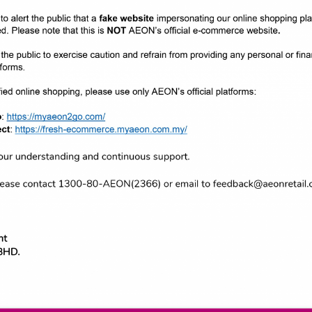
Mustapa Mohamed, Menteri di Jabatan Perdana Menteri (Ekonomi) yang 
ang kehilangan sumber pendapatan dan menyumbang kepada pelan p
Pegawai Eksekutif AEON Retail Malaysia dan Datin Yasmin Ahmad Meri
berkata “Wabak COVID19 secara automatik telah mengubah secara dr
at terjejas serta ramai hilang pekerjaan. Disebabkan itu, AEON Retai
pekerjaan oleh wabak ini. Berkolaborasi bersama Yayasan AEON Mala
 beberapa program bersama Yayasan yang memerlukan kecekapan p
mpulan Syarikat AEON Malaysia selama lebih 20 tahun, yang mana ia akti
bukan sahaja kepada mereka yang kurang bernasib baik, malah kepa
alah program ‘Take a Break’ di mana Yayasan telah menderma kerusi li
ermasuklah produk penjagaan diri, bekalan makanan selama seminggu 
.
ng mana MAF menjemput kanak-kanak kurang berkemampuan ke AEON Ma