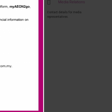
Media Relations
memuji usaha
emulihan
Contact details for media
representatives.
can, Presiden
astik kehidupan
l Malaysia
ysia, AEON Rider
erkhidmatan
f dalam aktiviti
da barisan
pat dan kotak-
dan air mineral
ll di seluruh