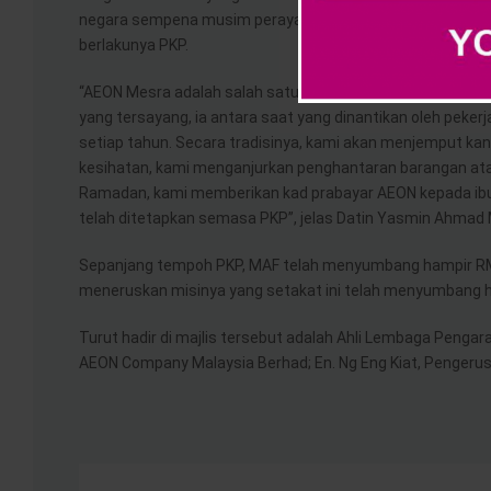
negara sempena musim perayaan untuk membeli ‘baju raya
berlakunya PKP.
“AEON Mesra adalah salah satu program kegemaran kami, te
yang tersayang, ia antara saat yang dinantikan oleh pek
setiap tahun. Secara tradisinya, kami akan menjemput ka
kesihatan, kami menganjurkan penghantaran barangan ata
Ramadan, kami memberikan kad prabayar AEON kepada ibu 
telah ditetapkan semasa PKP”, jelas Datin Yasmin Ahmad 
Sepanjang tempoh PKP, MAF telah menyumbang hampir RM
meneruskan misinya yang setakat ini telah menyumbang ham
Turut hadir di majlis tersebut adalah Ahli Lembaga Penga
AEON Company Malaysia Berhad; En. Ng Eng Kiat, Pengerus