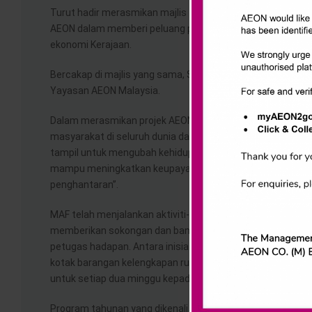
Turut hadir merasmikan majlis tersebut, Y.B. Dato’ Sri 
AEON dalam memberi peluang pekerjaan kepada mereka y
ekonomi Kerajaan.
Bercakap di majlis yang sama, Shafie Shamsuddin, Ketua 
Yayasan AEON Malaysia.
Dalam merasmikan projek AEON Rider, Shafie Shamsuddin 
masyarakat di seluruh dunia dan menyebabkan banyak syarik
tampil untuk mengubah kehidupan mereka yang kehilangan 
mampu meningkatkan keupayaan kami untuk menjalankan
penghantaran”.
MAF telah menjalankan aktiviti-aktiviti amal bagi pihak Ku
memberikan sokongan dan bantuan sepanjang tempoh PKP 
petugas hadapan. Antara inisiatif yang dianjurkan MAF ad
kotak barangan kelengkapan rumah ke hospital-hospital, t
untuk setiap dua minggu kepada petugas barisan hadapan
Program tahunan yang dikenali sebagai “AEON Mesra” ya