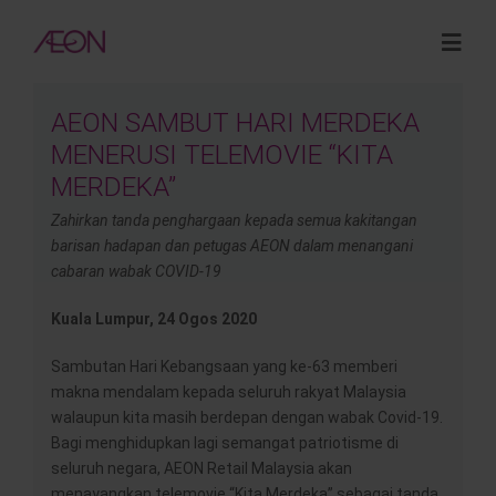
Skip
to
Togg
content
Navig
AEON SAMBUT HARI MERDEKA
About
MENERUSI TELEMOVIE “KITA
MERDEKA”
Sustainability
Zahirkan tanda penghargaan kepada semua kakitangan
barisan hadapan dan petugas AEON dalam menangani
cabaran wabak COVID-19
Investor Relations
Kuala Lumpur, 24 Ogos 2020
Opportunities
Sambutan Hari Kebangsaan yang ke-63 memberi
makna mendalam kepada seluruh rakyat Malaysia
walaupun kita masih berdepan dengan wabak Covid-19.
Corporate Venture Capital
Bagi menghidupkan lagi semangat patriotisme di
seluruh negara, AEON Retail Malaysia akan
menayangkan telemovie “Kita Merdeka” sebagai tanda