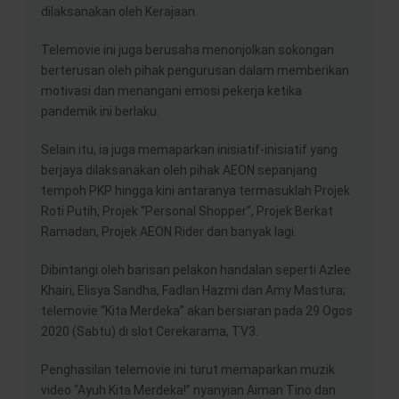
dilaksanakan oleh Kerajaan.
Telemovie ini juga berusaha menonjolkan sokongan
berterusan oleh pihak pengurusan dalam memberikan
motivasi dan menangani emosi pekerja ketika
pandemik ini berlaku.
Selain itu, ia juga memaparkan inisiatif-inisiatif yang
berjaya dilaksanakan oleh pihak AEON sepanjang
tempoh PKP hingga kini antaranya termasuklah Projek
Roti Putih, Projek “Personal Shopper”, Projek Berkat
Ramadan, Projek AEON Rider dan banyak lagi.
Dibintangi oleh barisan pelakon handalan seperti Azlee
Khairi, Elisya Sandha, Fadlan Hazmi dan Amy Mastura;
telemovie “Kita Merdeka” akan bersiaran pada 29 Ogos
2020 (Sabtu) di slot Cerekarama, TV3.
Penghasilan telemovie ini turut memaparkan muzik
video “Ayuh Kita Merdeka!” nyanyian Aiman Tino dan