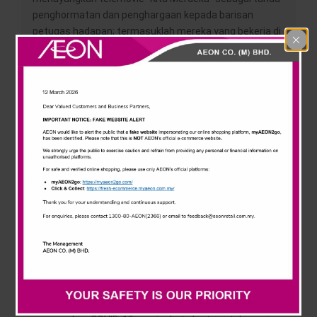
News & Events
penghormatan dan penghargaan kepada barisan
petugas hadapan; termasuklah mereka yang bekerja di
dalam produk dan perkhidmatan penting.
Careline
Menurut Shafie Shamsuddin, Ketua Pegawai Eksekutif
AEON Retail Malaysia, telemovie ini merupakan salah
satu projek tanggungjawab sosial korporat (CSR) dan
tanda penghargaan AEON kepada seluruh warga
kerjanya, rakan kongsi, pembekal barangan dan seluruh
ekosistem yang terlibat bertungkus lumus bekerja
tanpa henti bagi memastikan barangan keperluan
harian mencukupi sepanjang tempoh Perintah Kawalan
Pergerakan (PKP) dilaksanakan.
“Kami menghargai pengorbanan yang diberikan oleh
petugas barisan hadapan termasuklah pekerja kami
semasa tempoh PKP dilaksanakan, dan kami
memahami perasaan ahli keluarga mereka yang takut
dan resah ketika mereka datang bekerja seperti biasa