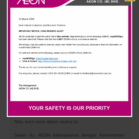
News & Events
Aminuddin Harun, Ahli Dewan Undangan Negeri Nilai
dan EXCO kerajaan Negeri Tuan Arul Kumar
Jambunathan; Pengerusi AEON Datuk Iskandar
Careline
Sarudin,; dan Pengarah Urusan AEON. Naoya Okada.
Program ini menampilkan pelbagai aktiviti oleh komuniti,
termasuk aktiviti gotong-royong, di mana para peserta
bekerjasama untuk menyediakan hidangan tradisional
Malaysia seperti dodol dan bubur lambuk. Tradisi
pengagihan bubur lambuk tahunan ini dilaksanakan di
semua 28 lokasi AEON Mall di seluruh negara, dengan
sejumlah 31,000 pek dijangka diedarkan secara
berperingkat dari 15 hingga 23 Mac.
Pihak pengurusan dan sukarelawan dari AEON, ahli
komuniti setempat, wakil dari pihak berkuasa tempatan
dan NGO serta pelajar Universiti Antarabangsa INTI,
Nilai, turut serta dalam usaha ini.
Selain itu, AEON bekerjasama dengan Kementerian