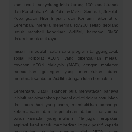
khas untuk menyokong lebih kurang 100 kanak-kanak
dari Pertubuhan Anak Yatim & Miskin Semarak, Sekolah
Kebangsaan Nilai Impian, dan Komuniti Sikamat di
Seremban. Mereka menerima RM200 setiap seorang
untuk membeli keperluan Aidilfitri, bersama RM50
dalam bentuk duit raya.
Inisiatif ini adalah salah satu program tanggungjawab
sosial korporat AEON, yang dikendalikan melalui
Yayasan AEON Malaysia (MAF), dengan matlamat
memastikan golongan yang memerlukan dapat
menikmati sambutan Aidilfitri dengan lebih bermakna.
Sementara, Datuk Iskandar pula menyatakan bahawa
inisiatif melaksanakan pelbagai aktiviti dalam satu lokasi
dan pada hari yang sama, membuktikan semangat
kebersamaan dan keprihatinan dalam menyambut
bulan Ramadan yang mulia ini. “Ia juga merupakan
aspirasi kami untuk memberikan impak positif kepada
masyarakat, sejajar dengan nilai AEON yang